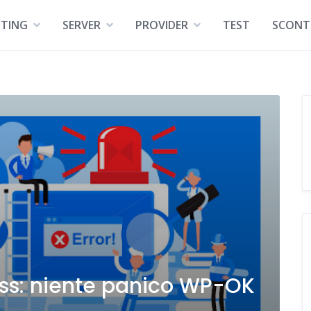
TING
SERVER
PROVIDER
TEST
SCONT
ss: niente panico WP-OK