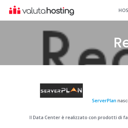
Skip
to
HOS
content
R
ServerPlan
nasc
I
l Data Center è realizzato con prodotti di f