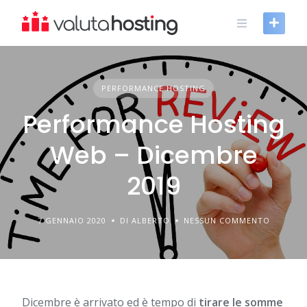
Skip
to
content
PERFORMANCE HOSTING
Performance Hosting
Web – Dicembre
2019
7 GENNAIO 2020
DI ALBERTO
NESSUN COMMENTO
Dicembre è arrivato ed è tempo di
tirare le somme